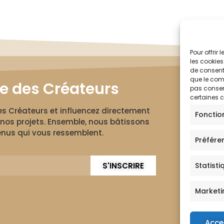
Pour offrir
les cookies
de consenti
que le comp
le des Créateurs
pas consent
certaines c
des Créateurs et influencez directement
Fonctio
nos projets. Ensemble, nous bâtissons
nus qui vous ressemblent.
Préfére
S'INSCRIRE
Statisti
Marketi
Acce