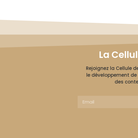
La Cellu
Rejoignez la Cellule 
le développement de 
des conte