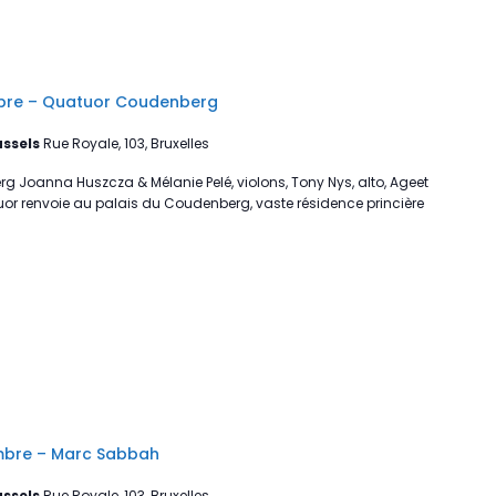
bre – Quatuor Coudenberg
ussels
Rue Royale, 103, Bruxelles
g Joanna Huszcza & Mélanie Pelé, violons, Tony Nys, alto, Ageet
tuor renvoie au palais du Coudenberg, vaste résidence princière
mbre – Marc Sabbah
ussels
Rue Royale, 103, Bruxelles