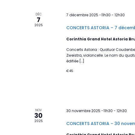
DÉC
7 décembre 2025 -11h30
-
12h30
7
2025
CONCERTS ASTORIA – 7 décem
Corinthia Grand Hotel Astoria Br
Concerts Astoria : Quatuor Coudenber
Zweistra, violoncelle. Le nom du qua
édifiée […]
€45
NOV
30 novembre 2025 -11h30
-
12h30
30
2025
CONCERTS ASTORIA – 30 nove
Corinthia Grand Hotel Astoria Br