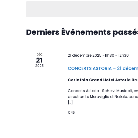
date.
Derniers Évènements passé
DÉC
21 décembre 2025 -11h30
-
12h30
21
2025
CONCERTS ASTORIA – 21 décembr
Corinthia Grand Hotel Astoria Br
Concerts Astoria : Scherzi Musicali, 
direction Le Meraviglie di Natale, co
[…]
€45