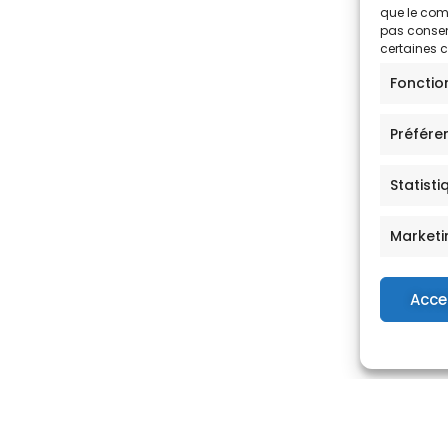
que le comp
pas consent
certaines c
Fonctio
Préfére
Statisti
Marketi
Acce