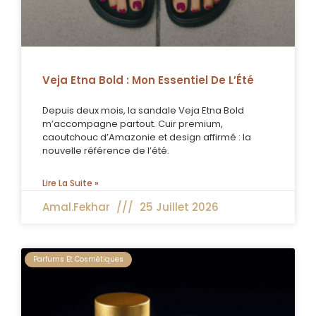
Veja Etna Bold : Mon Essentiel De L’Été
Depuis deux mois, la sandale Veja Etna Bold
m’accompagne partout. Cuir premium,
caoutchouc d’Amazonie et design affirmé : la
nouvelle référence de l’été.
Lire La Suite »
Amal.fekhar
25 Juillet 2026
Parfums Et Cosmétiques