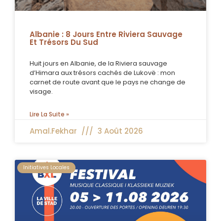
Évasion.
Albanie : 8 Jours Entre Riviera Sauvage
Cliquez Ici
Et Trésors Du Sud
Huit jours en Albanie, de la Riviera sauvage
d’Himara aux trésors cachés de Lukovë : mon
carnet de route avant que le pays ne change de
visage.
Lire La Suite »
Amal.fekhar
3 Août 2026
Initiatives Locales