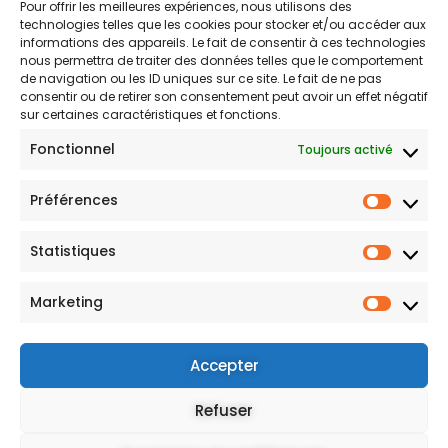
Pour offrir les meilleures expériences, nous utilisons des
technologies telles que les cookies pour stocker et/ou accéder aux
informations des appareils. Le fait de consentir à ces technologies
nous permettra de traiter des données telles que le comportement
La Cellule des Créateurs
de navigation ou les ID uniques sur ce site. Le fait de ne pas
consentir ou de retirer son consentement peut avoir un effet négatif
sur certaines caractéristiques et fonctions.
Rejoignez la Cellule des Créateurs et influencez
directement le développement de nos projets.
Fonctionnel
Toujours activé
Ensemble, nous bâtissons des contenus qui vous
ressemblent.
Préférences
Statistiques
S'INSCRIRE
Marketing
Mentions légales
Accepter
Refuser