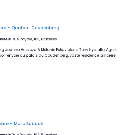
bre – Quatuor Coudenberg
ussels
Rue Royale, 103, Bruxelles
g Joanna Huszcza & Mélanie Pelé, violons, Tony Nys, alto, Ageet
tuor renvoie au palais du Coudenberg, vaste résidence princière
mbre – Marc Sabbah
ussels
Rue Royale, 103, Bruxelles