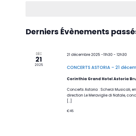
date.
Derniers Évènements passé
DÉC
21 décembre 2025 -11h30
-
12h30
21
2025
CONCERTS ASTORIA – 21 décembr
Corinthia Grand Hotel Astoria Br
Concerts Astoria : Scherzi Musicali, 
direction Le Meraviglie di Natale, co
[…]
€45