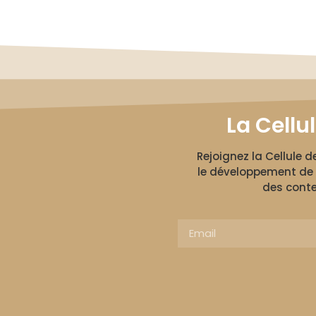
La Cellu
Rejoignez la Cellule 
le développement de 
des conte