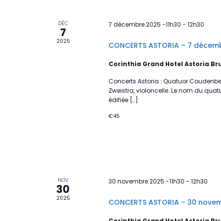
DÉC
7 décembre 2025 -11h30
-
12h30
7
2025
CONCERTS ASTORIA – 7 décem
Corinthia Grand Hotel Astoria Br
Concerts Astoria : Quatuor Coudenber
Zweistra, violoncelle. Le nom du qua
édifiée […]
€45
NOV
30 novembre 2025 -11h30
-
12h30
30
2025
CONCERTS ASTORIA – 30 nove
Corinthia Grand Hotel Astoria Br