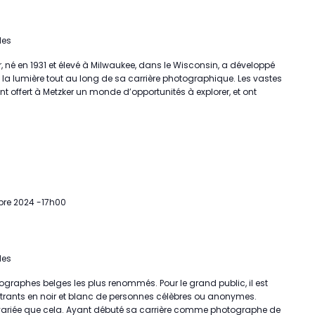
les
r, né en 1931 et élevé à Milwaukee, dans le Wisconsin, a développé
c la lumière tout au long de sa carrière photographique. Les vastes
nt offert à Metzker un monde d’opportunités à explorer, et ont
re 2024 -17h00
les
ographes belges les plus renommés. Pour le grand public, il est
étrants en noir et blanc de personnes célèbres ou anonymes.
variée que cela. Ayant débuté sa carrière comme photographe de