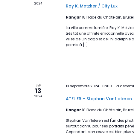
2024
Ray K. Metzker / City Lux
Hangar
18 Place du Châtelain, Bruxel
La ville comme lumière. Ray K. Metzke
très tôt une affinité émotionnelle ave
villes de Chicago et de Philadelphie o
permis à […]
SEP
13 septembre 2024 -8h00
-
21 décemb
13
2024
ATELIER – Stephan Vanfleteren
Hangar
18 Place du Châtelain, Bruxel
Stephan Vanfleteren est l'un des phot
surtout connu pour ses portraits pén
Cependant, son œuvre est bien plus 