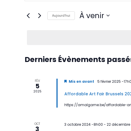
navigation
Rechercher
Évènements
de
par
À venir
mot-
Aujourd’hui
vues
clé.
Sélectionnez
Évènements
une
date.
Derniers Évènements passé
FÉV
Mis en avant
5 février 2025 -17h
5
2025
Affordable Art Fair Brussels 20
https://amalgame.be/affordable-ar
OCT
3 octobre 2024 -8h00
-
22 décembre 
3