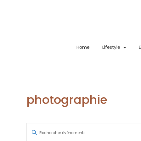
Home
Lifestyle
photographie
Recherche
Saisir
mot-
et
clé.