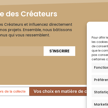
le des Créateurs
des Créateurs et influencez directement
nos projets. Ensemble, nous bâtissons
nus qui vous ressemblent.
Pour offrir
les cookies
de consenti
que le comp
S'INSCRIRE
pas consent
certaines c
Fonctio
Préfére
Vos choix en matière de confidentia
ors de la collecte
Statisti
Marketi