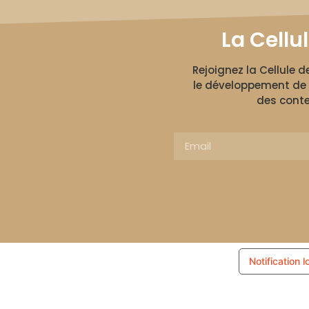
La Cellu
Rejoignez la Cellule 
le développement de 
des conte
Notification l