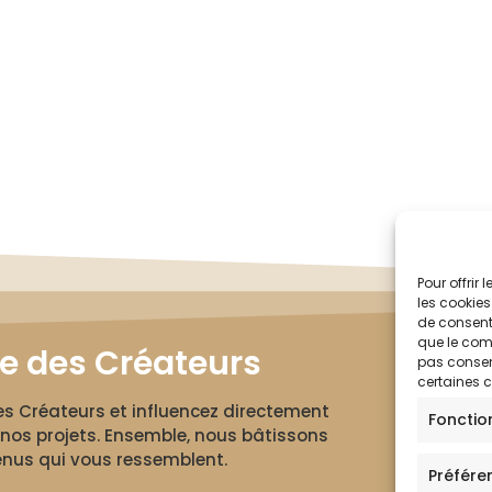
Pour offrir
les cookies
de consenti
que le comp
le des Créateurs
pas consent
certaines c
des Créateurs et influencez directement
Fonctio
nos projets. Ensemble, nous bâtissons
nus qui vous ressemblent.
Préfére