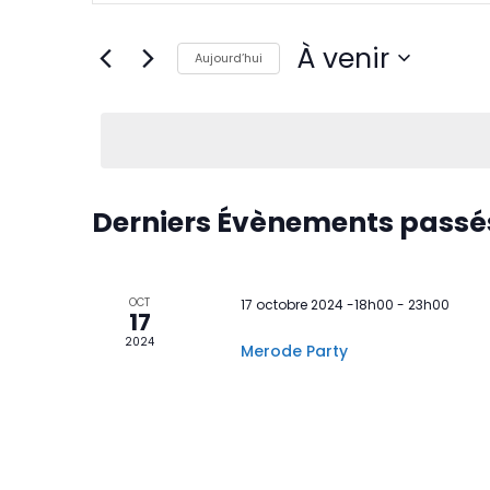
navigation
Rechercher
Évènements
de
par
À venir
mot-
Aujourd’hui
vues
clé.
Sélectionnez
Évènements
une
date.
Derniers Évènements passé
OCT
17 octobre 2024 -18h00
-
23h00
17
2024
Merode Party