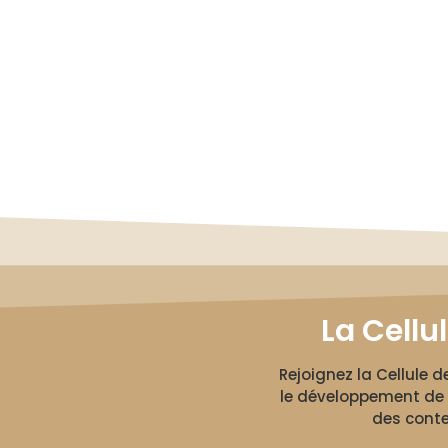
La Cellu
Rejoignez la Cellule 
le développement de 
des conte