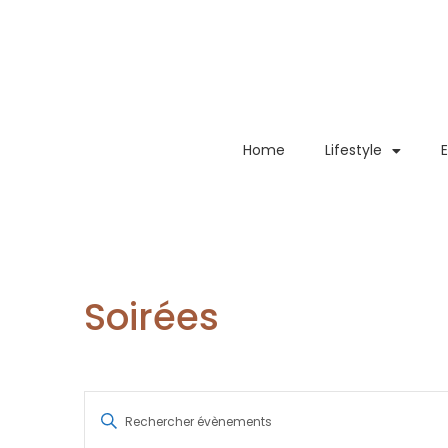
Home
Lifestyle
Soirées
Recherche
Saisir
mot-
et
clé.