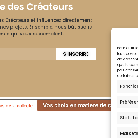
le des Créateurs
des Créateurs et influencez directement
nos projets. Ensemble, nous bâtissons
nus qui vous ressemblent.
Pour offrir
S'INSCRIRE
les cookies
de consenti
que le comp
pas consent
certaines c
Fonctio
Préfére
Vos choix en matière de confidentia
ors de la collecte
Statisti
Marketi