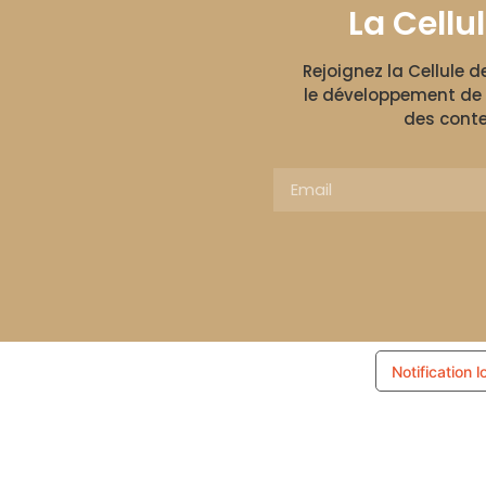
La Cellu
Rejoignez la Cellule 
le développement de 
des conte
Notification l