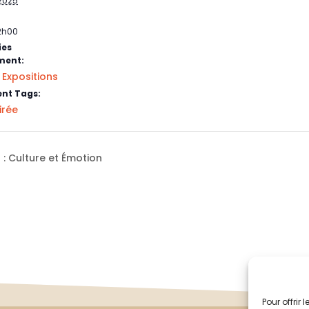
 2025
2h00
ies
ment:
Expositions
,
nt Tags:
irée
 : Culture et Émotion
Pour offrir