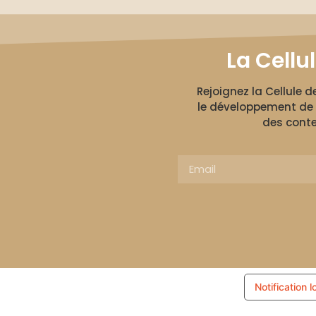
La Cellu
Rejoignez la Cellule 
le développement de 
des conte
Notification l