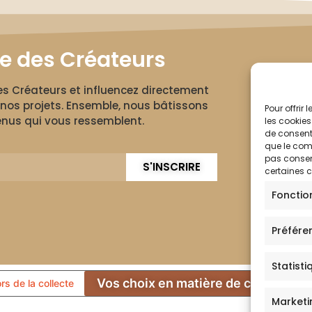
le des Créateurs
des Créateurs et influencez directement
nos projets. Ensemble, nous bâtissons
Pour offrir
nus qui vous ressemblent.
les cookies
de consenti
que le comp
pas consent
S'INSCRIRE
certaines c
Fonctio
Préfére
Statisti
Vos choix en matière de confidentia
ors de la collecte
Marketi