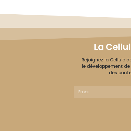
La Cellu
Rejoignez la Cellule 
le développement de 
des conte