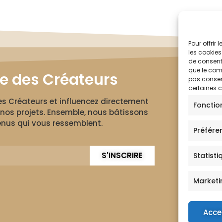
Pour offrir
les cookies
de consenti
que le comp
le des Créateurs
pas consent
certaines c
des Créateurs et influencez directement
Fonctio
nos projets. Ensemble, nous bâtissons
nus qui vous ressemblent.
Préfére
S'INSCRIRE
Statisti
Marketi
Acce