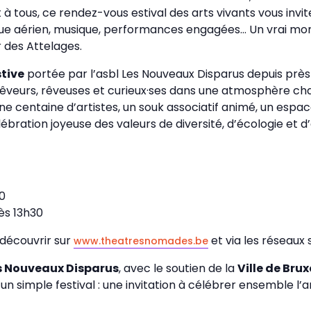
et à tous, ce rendez-vous estival des arts vivants vous in
cirque aérien, musique, performances engagées… Un vrai 
 des Attelages.
stive
portée par l’asbl Les Nouveaux Disparus depuis près
êveurs, rêveuses et curieux·ses dans une atmosphère chal
une centaine d’artistes, un souk associatif animé, un espa
ration joyeuse des valeurs de diversité, d’écologie et d’a
30
ès 13h30
découvrir sur
et via les réseaux
www.theatresnomades.be
 Nouveaux Disparus
, avec le soutien de la
Ville de Brux
simple festival : une invitation à célébrer ensemble l’art,