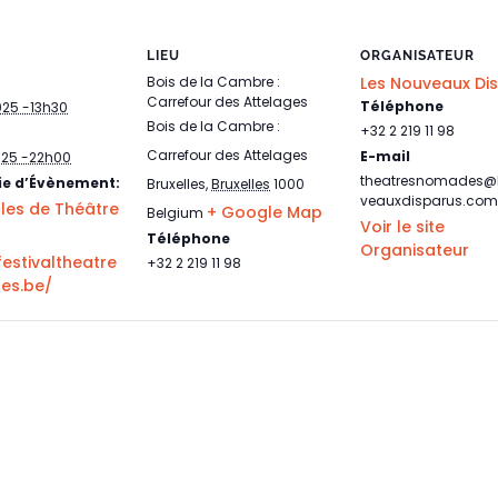
LIEU
ORGANISATEUR
Bois de la Cambre :
Les Nouveaux Di
Carrefour des Attelages
Téléphone
025 -13h30
Bois de la Cambre :
+32 2 219 11 98
Carrefour des Attelages
E-mail
025 -22h00
theatresnomades@
ie d’Évènement:
Bruxelles
,
Bruxelles
1000
veauxdisparus.com
les de Théâtre
+ Google Map
Belgium
Voir le site
Téléphone
Organisateur
festivaltheatre
+32 2 219 11 98
es.be/