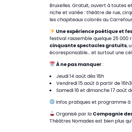
Bruxelles. Gratuit, ouvert à toutes 
riche et variée : théâtre de rue, 
les chapiteaux colorés au Carrefour
Une expérience poétique et fe
festival rassemble quelque 25 000 r
cinquante spectacles gratuits
, 
écoresponsable… et surtout une céléb
À ne pas manquer
:
Jeudi 14 août dès 18h
Vendredi 15 août à partir de 16h
Samedi 16 et dimanche 17 août d
Infos pratiques et programme à 
Organisé par la
Compagnie des
Théâtres Nomades est bien plus qu’un 