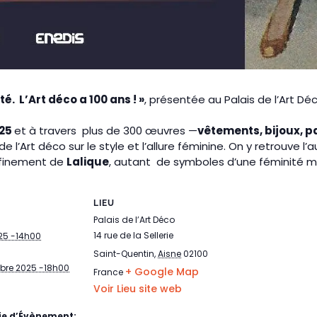
ité.
L’Art déco a 100 ans ! »
, présentée au Palais de l’Art D
925
et à travers plus de 300 œuvres —
vêtements, bijoux, p
 de l’Art déco sur le style et l’allure féminine. On y retrouve 
affinement de
Lalique
, autant de symboles d’une féminité m
LIEU
Palais de l’Art Déco
14 rue de la Sellerie
25 -14h00
Saint-Quentin
,
Aisne
02100
bre 2025 -18h00
+ Google Map
France
Voir Lieu site web
ie d’Évènement: