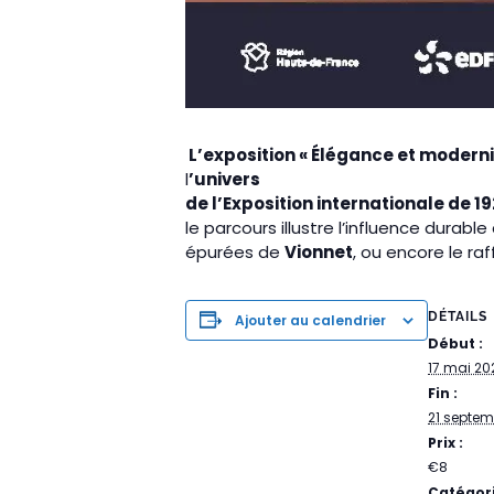
L’exposition « Élégance et modern
l
’univers
de l’Exposition internationale de 1
le parcours illustre l’influence durable
épurées de
Vionnet
, ou encore le r
DÉTAILS
Ajouter au calendrier
Début :
17 mai 20
Fin :
21 septem
Prix :
€8
Catégor