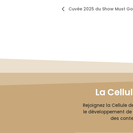
Cuvée 2025 du Show Must Go
La Cellu
Rejoignez la Cellule 
le développement de 
des conte