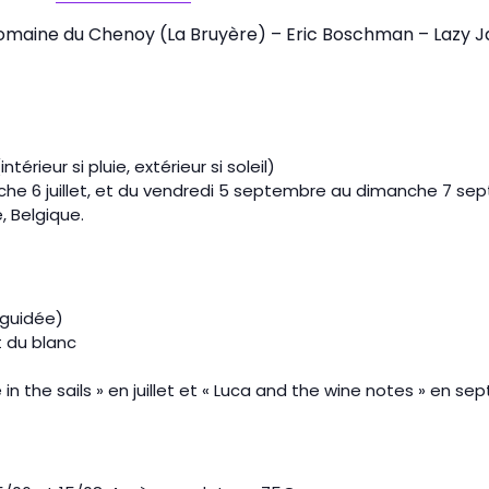
omaine du Chenoy (La Bruyère) – Eric Boschman – Lazy Jac
érieur si pluie, extérieur si soleil)
nche 6 juillet, et du vendredi 5 septembre au dimanche 7 s
, Belgique.
u guidée)
t du blanc
in the sails » en juillet et « Luca and the wine notes » en s