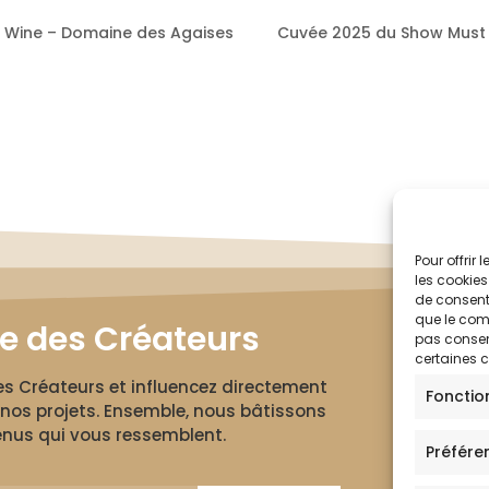
 Wine – Domaine des Agaises
Cuvée 2025 du Show Must
Pour offrir
les cookies
de consenti
que le comp
le des Créateurs
pas consent
certaines c
des Créateurs et influencez directement
Fonctio
nos projets. Ensemble, nous bâtissons
nus qui vous ressemblent.
Préfére