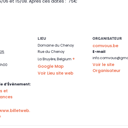
/06 et 15/08. Après ces dates : 75€
LIEU
ORGANISATEUR
Domaine du Chenoy
comvous.be
Rue du Chenoy
E-mail
025
info.comvous@gma
+
La Bruyère
,
Belgium
Voir le site
3h00
Google Map
Organisateur
Voir Lieu site web
ie d’Évènement:
s et
mances
www.billetweb.
w