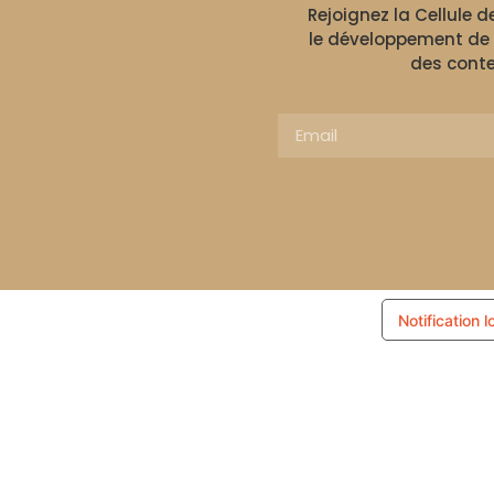
Rejoignez la Cellule 
le développement de 
des conte
Notification l