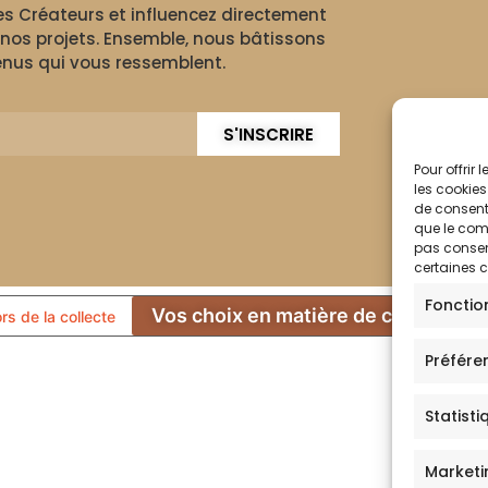
des Créateurs et influencez directement
nos projets. Ensemble, nous bâtissons
nus qui vous ressemblent.
S'INSCRIRE
Pour offrir
les cookies
de consenti
que le comp
pas consent
certaines c
Fonctio
Vos choix en matière de confidentia
ors de la collecte
Préfére
Statisti
Marketi