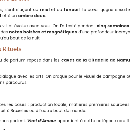
ns, s’entrelaçant au
miel
et au
fenouil
. Le cœur gagne ensuite
l
et à un
ambre doux
.
m vit et évolue avec vous. On l’a testé pendant
cinq semaines 
t des
notes boisées et magnétiques
d’une profondeur incroyab
’au bout de la nuit.
s Rituels
au de parfum repose dans les
caves de la Citadelle de Namu
dialogue avec les arts. On craque pour le visuel de campagne o
ons parcourus.
s les cases : production locale, matières premières sourcées 
soit à Bruxelles ou à l’autre bout du monde.
 nous portent.
Vent d’Amour
appartient à cette catégorie rare. Il