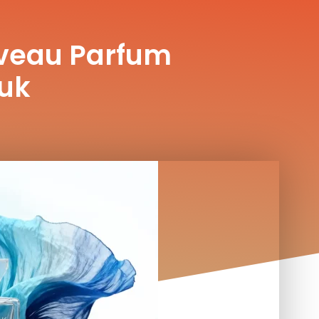
uveau Parfum
uk