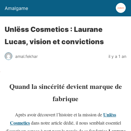
Amalgame
Unlëss Cosmetics : Laurane
Lucas, vision et convictions
amal.fekhar
il y a 1 an
Quand la sincérité devient marque de
fabrique
Unlëss
Après avoir découvert l’histoire et la mission de
Cosmetics
dans notre article dédié, il nous semblait essentiel
Laurane
d’ouvrir un espace à part pour la parole de sa fondatrice