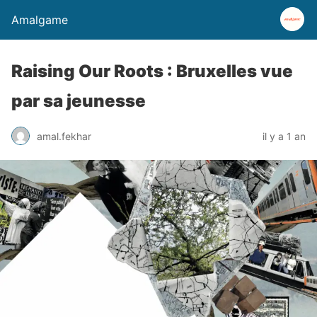
Amalgame
Raising Our Roots : Bruxelles vue
par sa jeunesse
amal.fekhar
il y a 1 an