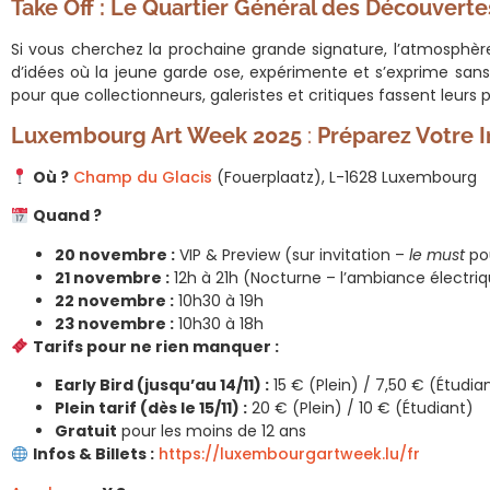
Take Off : Le Quartier Général des Découverte
Si vous cherchez la prochaine grande signature, l’atmosphè
d’idées où la jeune garde ose, expérimente et s’exprime sans f
pour que collectionneurs, galeristes et critiques fassent leurs p
Luxembourg Art Week 2025
:
Préparez Votre 
Où ?
Champ du Glacis
(Fouerplaatz), L-1628 Luxembourg
Quand ?
20 novembre :
VIP & Preview (sur invitation –
le must
pou
21 novembre :
12h à 21h (Nocturne – l’ambiance électri
22 novembre :
10h30 à 19h
23 novembre :
10h30 à 18h
Tarifs pour ne rien manquer :
Early Bird (jusqu’au 14/11) :
15 € (Plein) / 7,50 € (Étudia
Plein tarif (dès le 15/11) :
20 € (Plein) / 10 € (Étudiant)
Gratuit
pour les moins de 12 ans
Infos & Billets :
https://luxembourgartweek.lu/fr