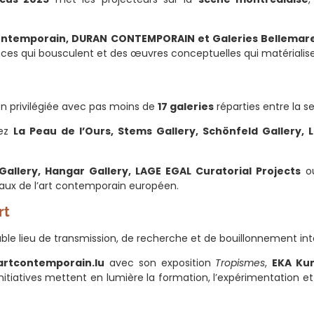
Contemporain, DURAN CONTEMPORAIN et Galeries Bellemar
es qui bousculent et des œuvres conceptuelles qui matérialisent
ion privilégiée avec pas moins de
17 galeries
réparties entre la se
hez
La Peau de l’Ours, Stems Gallery, Schönfeld Gallery
Gallery, Hangar Gallery, LAGE EGAL Curatorial Projects
o
ciaux de l’art contemporain européen.
rt
able lieu de transmission, de recherche et de bouillonnement inte
artcontemporain.lu
avec son exposition
Tropismes
,
EKA Kun
initiatives mettent en lumière la formation, l’expérimentation 