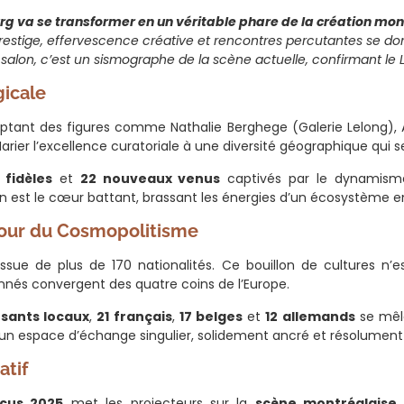
g va se transformer en un véritable phare de la création mon
estige, effervescence créative et rencontres percutantes se d
 salon, c’est un sismographe de la scène actuelle, confirmant l
gicale
mptant des figures comme Nathalie Berghege (Galerie Lelong), 
arier l’excellence curatoriale à une diversité géographique qui 
 fidèles
et
22 nouveaux venus
captivés par le dynamism
le en est le cœur battant, brassant les énergies d’un écosystème en
four du Cosmopolitisme
sue de plus de 170 nationalités. Ce bouillon de cultures n’es
onnés convergent des quatre coins de l’Europe.
osants locaux
,
21 français
,
17 belges
et
12 allemands
se mêl
 un espace d’échange singulier, solidement ancré et résolument
atif
cus 2025
met les projecteurs sur la
scène montréalaise