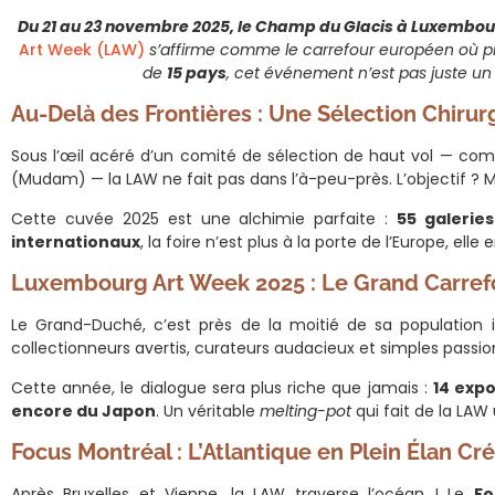
Du 21 au 23 novembre 2025, le Champ du Glacis à Luxembour
Art Week (LAW)
s’affirme comme le carrefour européen où pr
de
15 pays
, cet événement n’est pas juste un
Au-Delà des Frontières : Une Sélection Chirur
Sous l’œil acéré d’un comité de sélection de haut vol — co
(Mudam) — la LAW ne fait pas dans l’à-peu-près. L’objectif ? M
Cette cuvée 2025 est une alchimie parfaite :
55 galeries
internationaux
, la foire n’est plus à la porte de l’Europe, el
Luxembourg Art Week 2025 : Le Grand Carre
Le Grand-Duché, c’est près de la moitié de sa population is
collectionneurs avertis, curateurs audacieux et simples passi
Cette année, le dialogue sera plus riche que jamais :
14 exp
encore du Japon
. Un véritable
melting-pot
qui fait de la LAW
Focus Montréal : L’Atlantique en Plein Élan Cré
Après Bruxelles et Vienne, la LAW traverse l’océan ! Le
Fo