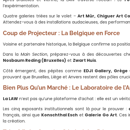
l’expérimentation.
Quatre galeries triées sur le volet –
Art Mûr, Chiguer Art 
Attendez-vous à des installations audacieuses, des performanc
Coup de Projecteur : La Belgique en Force
Voisine et partenaire historique, la Belgique confirme sa posit
Dans la
Main Section
, préparez-vous à des découvertes c
Nosbaum Reding (Bruxelles)
et
Zwart Huis
.
Côté émergent, des pépites comme
EDJI Gallery, Grège 
prouvant que Bruxelles, Liège et Anvers restent des pôles cru
Bien Plus Qu’un Marché : Le Laboratoire de l’A
La LAW
n’est pas qu’une plateforme d’achat : elle est un vérit
Les cinq exposants institutionnels sont là pour le prouver :
français, ainsi que
Konschthal Esch
et
Galerie Go Art
. Ces 
la création.