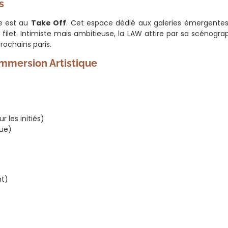
s
re est au
Take Off
. Cet espace dédié aux galeries émergentes
ilet. Intimiste mais ambitieuse, la LAW attire par sa scénograp
rochains paris.
Immersion Artistique
r les initiés)
que)
nt)