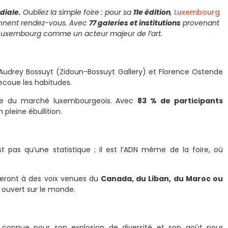
diale.
Oubliez la simple foire : pour sa
11e édition
,
Luxembourg
onnent rendez-vous. Avec
77 galeries et institutions
provenant
e Luxembourg comme un acteur majeur de l’art.
Audrey Bossuyt (Zidoun-Bossuyt Gallery) et Florence Ostende
secoue les habitudes.
e du marché luxembourgeois. Avec
83 % de participants
 pleine ébullition.
t pas qu’une statistique ; il est l’ADN même de la foire, où
eront à des voix venues du
Canada, du Liban, du Maroc ou
 ouvert sur le monde.
, connue pour son explosion de diversité et son goût pour