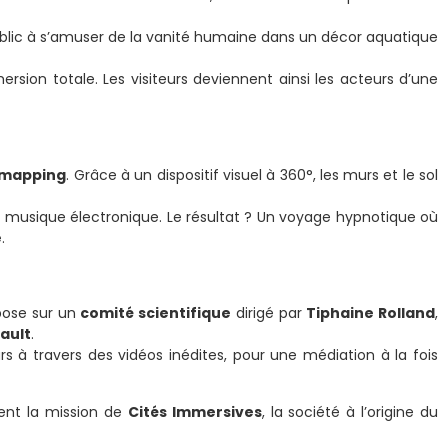
 public à s’amuser de la vanité humaine dans un décor aquatique
rsion totale. Les visiteurs deviennent ainsi les acteurs d’une
-mapping
. Grâce à un dispositif visuel à 360°, les murs et le sol
 musique électronique. Le résultat ? Un voyage hypnotique où
e
.
epose sur un
comité scientifique
dirigé par
Tiphaine Rolland
,
ault
.
urs à travers des vidéos inédites, pour une médiation à la fois
ment la mission de
Cités Immersives
, la société à l’origine du