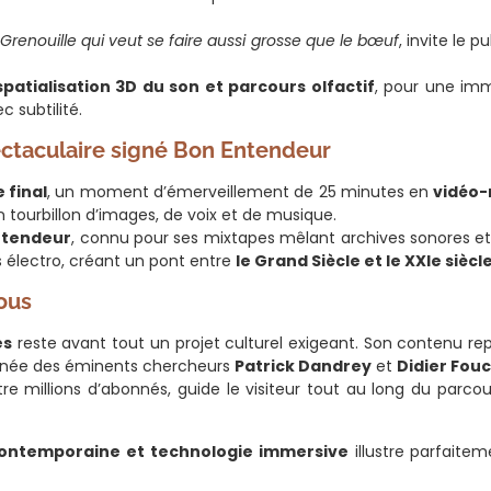
 Grenouille qui veut se faire aussi grosse que le bœuf
, invite le
spatialisation 3D du son et parcours olfactif
, pour une imme
 subtilité.
ectaculaire signé Bon Entendeur
 final
, un moment d’émerveillement de 25 minutes en
vidéo
n tourbillon d’images, de voix et de musique.
ntendeur
, connu pour ses mixtapes mêlant archives sonores et
 électro, créant un pont entre
le Grand Siècle et le XXIe siècl
ous
es
reste avant tout un projet culturel exigeant. Son contenu r
gnée des éminents chercheurs
Patrick Dandrey
et
Didier Fouc
atre millions d’abonnés, guide le visiteur tout au long du parco
 contemporaine et technologie immersive
illustre parfaite