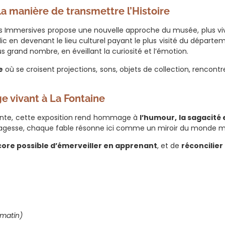
la manière de transmettre l’Histoire
és Immersives propose une nouvelle approche du musée, plus vivan
c en devenant le lieu culturel payant le plus visité du départ
lus grand nombre, en éveillant la curiosité et l’émotion.
e
où se croisent projections, sons, objets de collection, rencontre
 vivant à La Fontaine
nante, cette exposition rend hommage à
l’humour, la sagacité 
 à la sagesse, chaque fable résonne ici comme un miroir du monde 
ncore possible d’émerveiller en apprenant
, et de
réconcilier
 matin)