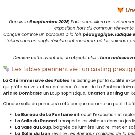
Une
Depuis le
6 septembre 2025
, Paris accueillera un événemen
exposition hors du commun réinvente le
Conçue comme un parcours à la fois
pédagogique, ludique e
fables sous un angle résolument moderne, où les animaux emb
Derrière cette aventure, un objectif clair :
faire redécouvri
Les fables prennent vie : un casting prestig
La Cité Immersive des Fables
se distingue par la qualité exce
qui prête sa voix et sa présence à Jean de La Fontaine lui-m
Arielle Dombasle
un Loup sophistiqué,
Charles Berling
un Re
Chaque salle du parcours a été conçue comme un petit théât
Le Bureau de La Fontaine
introduit l’exposition et repl
La Salle du Renard
transporte les visiteurs dans un jard
La Salle du Loup
, baignée de lumière lunaire, met en s
La Salle du Lion
revisite
Les Animaux malades de la pe