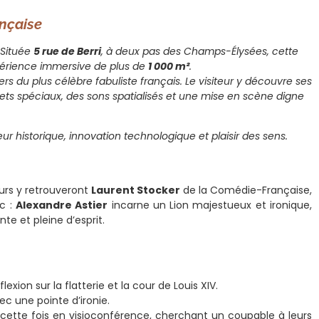
ançaise
 Située
5 rue de Berri
, à deux pas des Champs-Élysées, cette
érience immersive de plus de
1 000 m²
.
rs du plus célèbre fabuliste français. Le visiteur y découvre ses
ts spéciaux, des sons spatialisés et une mise en scène digne
r historique, innovation technologique et plaisir des sens.
eurs y retrouveront
Laurent Stocker
de la Comédie-Française,
ic :
Alexandre Astier
incarne un Lion majestueux et ironique,
te et pleine d’esprit.
lexion sur la flatterie et la cour de Louis XIV.
vec une pointe d’ironie.
cette fois en visioconférence, cherchant un coupable à leurs