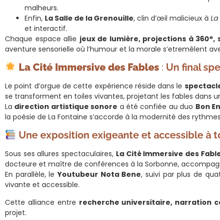
malheurs.
Enfin,
La Salle de la Grenouille
, clin d’œil malicieux à
La
et interactif.
Chaque espace allie
jeux de lumière, projections à 360°, 
aventure sensorielle où l’humour et la morale s’etremêlent avec
La Cité Immersive des Fables
:
Un final sp
Le point d’orgue de cette expérience réside dans le
spectacle
se transforment en toiles vivantes, projetant les fables dans u
La
direction artistique sonore
a été confiée au duo
Bon E
la poésie de La Fontaine s’accorde à la modernité des rythmes
Une exposition exigeante et accessible à t
Sous ses allures spectaculaires,
La Cité Immersive des Fabl
docteure et maître de conférences à la Sorbonne, accompa
En parallèle, le
Youtubeur Nota Bene
, suivi par plus de qu
vivante et accessible.
Cette alliance entre
recherche universitaire, narration
projet.