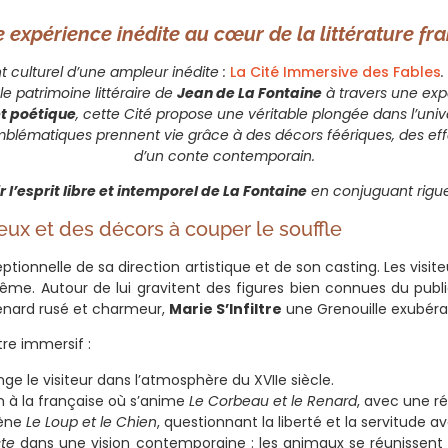
 expérience inédite au cœur de la littérature fr
t culturel d’une ampleur inédite :
La Cité Immersive des Fables
.
 patrimoine littéraire de
Jean de La Fontaine
à travers une exp
t poétique
, cette Cité propose une véritable plongée dans l’unive
lématiques prennent vie grâce à des décors féériques, des effe
d’un conte contemporain.
r l’esprit libre et intemporel de La Fontaine
en conjuguant rigueu
ieux et des décors à couper le souffle
ptionnelle de sa direction artistique et de son casting. Les visit
ême. Autour de lui gravitent des figures bien connues du publ
nard rusé et charmeur,
Marie S’Infiltre
une Grenouille exubéran
re immersif :
onge le visiteur dans l’atmosphère du XVIIe siècle.
in à la française où s’anime
Le Corbeau et le Renard
, avec une réf
cène
Le Loup et le Chien
, questionnant la liberté et la servitude a
ste
dans une vision contemporaine : les animaux se réunissent 