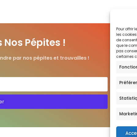
Pour offrir
les cookies
Nos Pépites !
de consenti
que le comp
pas consent
certaines c
ndre par nos pépites et trouvailles !
Fonctio
Préfére
Statisti
er
Marketi
Acce