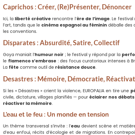
Caprichos : Créer, (Re)présenter, Dénoncer
Ici, la
liberté créative
rencontre l’
ère de l’image
. Le festiva
l’art, tandis que le
cinéma espagnol au féminin
déballe des c
les conventions.
Disparates : Absurdité, Satire, Collectif
Goya maniait l’
humour noir
; le festival y répond par la
perf
le
flamenco s’embrase
: des focus curatoriaux intenses à Br
La
fête
comme outil de
résistance douce
.
Desastres : Mémoire, Démocratie, Réactiva
Si les « Désastres » crient la violence, EUROPALIA en tire une
p
civile, dictature, villages planifiés — pour
éclairer nos débats
réactiver la mémoire
.
L’eau et le feu : Un monde en tension
Un thème transversal s’invite : l’
eau
devient scène et matièr
d’eau enfoui, récits d’écologie et de migrations. En contrepoi