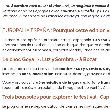
Du 8 octobre 2025 au 1er février 2026, la Belgique bascule à
véritable choc des époques avec
EUROPALIA ESPAÑA
: plus d
de choc ? L’œil acéré de
Francisco de Goya
. Son regard lucid
EUROPALIA ESPAÑA :
Pourquoi cette édition v
Quarante ans après sa première saison espagnole, EUROPALI
contente pas de revisiter la scène artistique des quatre derniè
et éminemment
européen
, couvrant Madrid, Barcelone et d
Le choc Goya : « Luz y Sombra » à Bozar
Le cœur battant du festival : l’exposition «
Luz y Sombra. Goy
immersion
sans idéalisation
. Peintures, dessins, gravures et 
Vous y croiserez la
dénonciation de la guerre
, la
folie hum
reconnaît : excès, manipulation de l’image, soif de vérité… C’es
Trois boussoles pour explorer le festival : Ca
Le programme se déploie autour de trois séries mythiques de