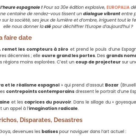
 l’heure espagnole !
Pour sa 30e édition explosive,
EUROPALIA
déd
’une centaine de rendez-vous tissent un
dialogue vibrant
entre p
e sur la société, ses jeux de lumière et d’ombre, irriguent tout le
elle nous donner la
clé
pour déchiffrer l’Europe d’aujourd’hui ?
a faire date
A
remet les compteurs à zéro
et prend le pouls d’une Espag
res décennies ; elle
ouvre grand les portes
. Des
grands nom
es régions moins explorées. C’est un
coup de projecteur
sur une
a et le réalisme espagnol
» qui prend d’assaut
Bozar
(Bruxel
des
contrepoints contemporains
dressent le portrait d’une Es
aine
et les
caprices du pouvoir
. Dans le sillage du « goyesque
t un appel à l’
imagination radicale
.
prichos, Disparates, Desastres
 Goya, devenues les
balises
pour naviguer dans l’art actuel :