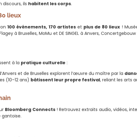
 discours, ils
habitent les corps
.
80 lieux
ron
100 événements, 170 artistes
et
plus de 80 lieux
! Musée
, Flagey à Bruxelles, MoMu et DE SINGEL à Anvers, Concertgebou
ussent à la
pratique culturelle
:
d’Anvers et de Bruxelles explorent l’œuvre du maître par la
dans
ses (10–12 ans)
bâtissent leur propre festival
, reliant les arts
main
sur
Bloomberg Connects
! Retrouvez extraits audio, vidéos, int
e gantoise.