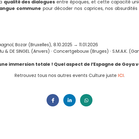
la
qualité des dialogues
entre époques, et cette capacité uniq
langue commune
pour décoder nos caprices, nos absurdités
pagnol
, Bozar (Bruxelles), 8.10.2025 → 11.01.2026
oMu & DE SINGEL (Anvers) · Concertgebouw (Bruges) · S.M.A.K. (G
ne immersion totale ! Quel aspect de l’Espagne de Goya vo
Retrouvez tous nos autres events Culture juste
ICI
.