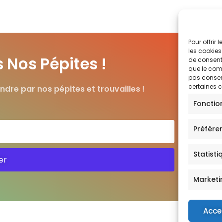
Pour offrir
les cookies
Nos Pépites !
de consenti
que le comp
pas consent
certaines c
ndre par nos pépites et trouvailles !
Fonctio
Préfére
Statisti
er
Marketi
Acce