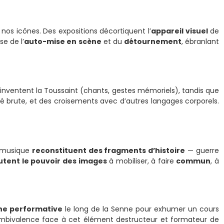
 nos icônes. Des expositions décortiquent l’
appareil visuel
de
e de l’
auto-mise en scène
et du
détournement
, ébranlant
inventent la Toussaint (chants, gestes mémoriels), tandis que
té brute, et des croisements avec d’autres langages corporels.
et musique
reconstituent des fragments d’histoire
— guerre
utent le pouvoir des images
à mobiliser, à faire
commun
, à
e performative
le long de la Senne pour exhumer un cours
mbivalence face à cet élément destructeur et formateur de