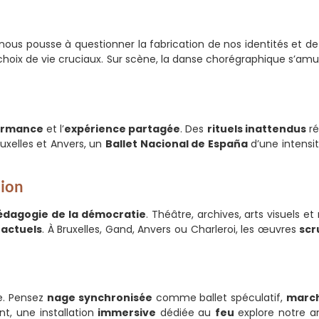
l nous pousse à questionner la fabrication de nos identités et de
hoix de vie cruciaux. Sur scène, la danse chorégraphique s’amus
ormance
et l’
expérience partagée
. Des
rituels inattendus
ré
uxelles et Anvers, un
Ballet Nacional de España
d’une intensi
tion
édagogie de la démocratie
. Théâtre, archives, arts visuels 
 actuels
. À Bruxelles, Gand, Anvers ou Charleroi, les œuvres
scr
e. Pensez
nage synchronisée
comme ballet spéculatif,
march
nt, une installation
immersive
dédiée au
feu
explore notre a