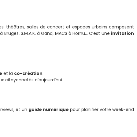
s, théâtres, salles de concert et espaces urbains composent
w à Bruges, S.M.A.K. à Gand, MACS à Hornu… C’est une
invitation
e
et la
co-création
.
 aux citoyennetés d’aujourd’hui.
erviews, et un
guide numérique
pour planifier votre week-end