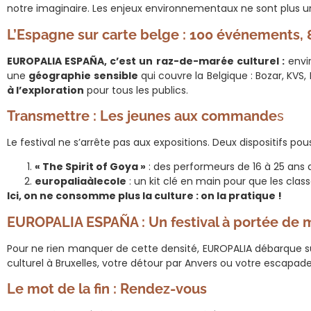
notre imaginaire. Les enjeux environnementaux ne sont plus un
L’Espagne sur carte belge : 100 événements, 
EUROPALIA ESPAÑA, c’est un raz-de-marée culturel :
envi
une
géographie sensible
qui couvre la Belgique : Bozar, KVS
à l’exploration
pour tous les publics.
Transmettre : Les jeunes aux commande
s
Le festival ne s’arrête pas aux expositions. Deux dispositifs po
« The Spirit of Goya »
: des performeurs de 16 à 25 ans 
europaliaàlecole
: un kit clé en main pour que les clas
Ici, on ne consomme plus la culture : on la pratique !
EUROPALIA ESPAÑA : Un festival à portée de 
Pour ne rien manquer de cette densité, EUROPALIA débarque 
culturel à Bruxelles, votre détour par Anvers ou votre escapad
Le mot de la fin : Rendez-vous