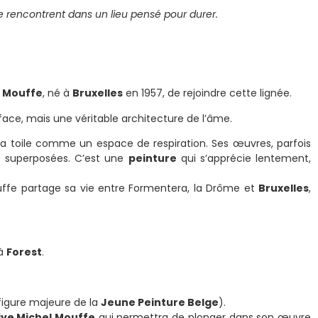
e rencontrent dans un lieu pensé pour durer.
l Mouffe
, né à
Bruxelles
en 1957, de rejoindre cette lignée.
ce, mais une véritable architecture de l’âme.
a toile comme un espace de respiration. Ses œuvres, parfois
s superposées. C’est une
peinture
qui s’apprécie lentement,
ouffe partage sa vie entre Formentera, la Drôme et
Bruxelles
,
à
Forest
.
igure majeure de la
Jeune Peinture Belge
).
ive Michel Mouffe
qui permettra de plonger dans son œuvre