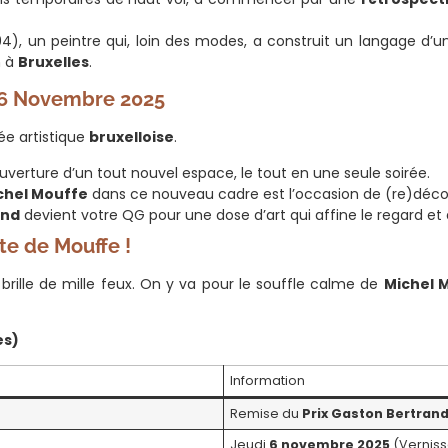
4), un peintre qui, loin des modes, a construit un langage d’u
n à
Bruxelles
.
e 6 Novembre 2025
rée artistique
bruxelloise
.
ouverture d’un tout nouvel espace, le tout en une seule soirée.
chel Mouffe
dans ce nouveau cadre est l’occasion de (re)découv
and
devient votre QG pour une dose d’art qui affine le regard et apa
te de Mouffe !
brille de mille feux. On y va pour le souffle calme de
Michel 
es)
Information
Remise du
Prix Gaston Bertran
Jeudi
6 novembre 2025
(Vernissa