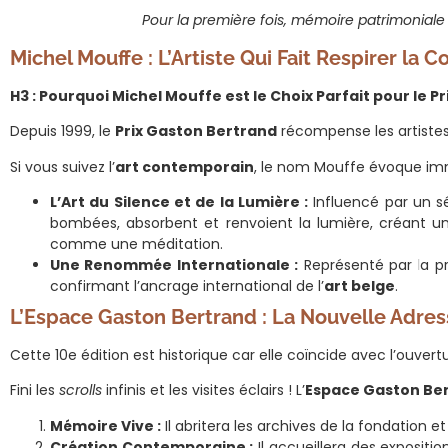
Pour la première fois, mémoire patrimoniale
Michel Mouffe : L’Artiste Qui Fait Respirer la C
H3 : Pourquoi Michel Mouffe est le Choix Parfait pour le 
Depuis 1999, le
Prix Gaston Bertrand
récompense les artistes à
Si vous suivez l’
art contemporain
, le nom Mouffe évoque imm
L’Art du Silence et de la Lumière :
Influencé par un s
bombées, absorbent et renvoient la lumière, créant u
comme une méditation.
Une Renommée Internationale :
Représenté par la pr
confirmant l’ancrage international de l’
art belge
.
L’Espace Gaston Bertrand : La Nouvelle Adress
Cette 10e édition est historique car elle coïncide avec l’ouve
Fini les
scrolls
infinis et les visites éclairs ! L’
Espace Gaston Be
Mémoire Vive :
Il abritera les archives de la fondation
Création Contemporaine :
Il accueillera des exposit