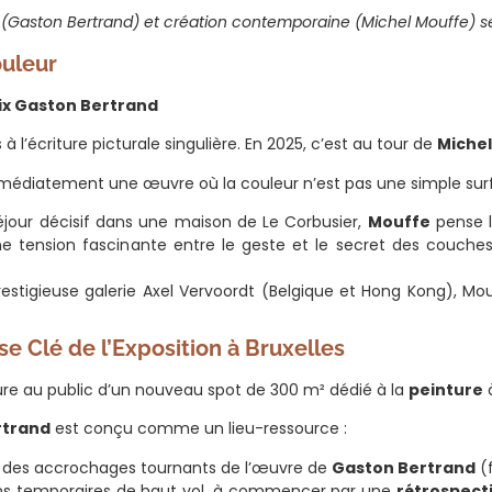
 (Gaston Bertrand) et création contemporaine (Michel Mouffe) s
ouleur
Prix Gaston Bertrand
 l’écriture picturale singulière. En 2025, c’est au tour de
Miche
édiatement une œuvre où la couleur n’est pas une simple surfa
éjour décisif dans une maison de Le Corbusier,
Mouffe
pense l
ne tension fascinante entre le geste et le secret des couche
estigieuse galerie Axel Vervoordt (Belgique et Hong Kong), M
e Clé de l’Exposition à Bruxelles
rture au public d’un nouveau spot de 300 m² dédié à la
peinture
rtrand
est conçu comme un lieu-ressource :
 et des accrochages tournants de l’œuvre de
Gaston Bertrand
(f
ions temporaires de haut vol, à commencer par une
rétrospect