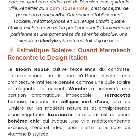
adresse vient de redéfinir l’art de l’évasion sans quitter la
ville. Pénétrer au
Bloom House Hotel
, c’est accepter de
passer en mode
« off »
. Cet ancien établissement
scolaire, métamorphosé en un refuge urbain quatre
étoiles, est la preuve qu’on peut concilier l’effervescence
parisienne et une parenthèse de sérénité absolue. Une
signature
lifestyle
vibrante qui fait déjà le buzz.
Esthétique Solaire : Quand Marrakech
Rencontre le Design Italien
Le
Bloom House
cultive l’excellence du contraste.
L’effervescence de la rue s’efface devant une
architecture intérieure pensée comme une bulle solaire
et élégante. Le cabinet
Wunder
a orchestré une
partition chromatique impeccable :
terracotta
terreuse, accents de
zelliges vert d’eau
, jeux de
lumière sur les matières naturelles et omniprésence
d’une végétation
luxuriante
. Le résultat est un décor
bohème-chic
qui évoque une villa méditerranéenne
exclusive, l’endroit idéal pour s’offrir une cure de
vitamine D stylisée.