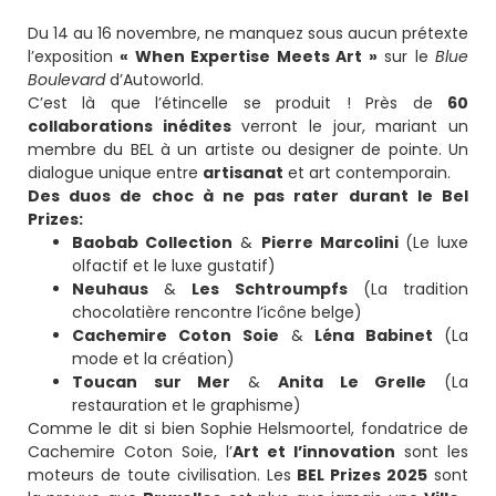
Du 14 au 16 novembre, ne manquez sous aucun prétexte
l’exposition
« When Expertise Meets Art »
sur le
Blue
Boulevard
d’Autoworld.
C’est là que l’étincelle se produit ! Près de
60
collaborations inédites
verront le jour, mariant un
membre du BEL à un artiste ou designer de pointe. Un
dialogue unique entre
artisanat
et art contemporain.
Des duos de choc à ne pas rater durant le Bel
Prizes:
Baobab Collection
&
Pierre Marcolini
(Le luxe
olfactif et le luxe gustatif)
Neuhaus
&
Les Schtroumpfs
(La tradition
chocolatière rencontre l’icône belge)
Cachemire Coton Soie
&
Léna Babinet
(La
mode et la création)
Toucan sur Mer
&
Anita Le Grelle
(La
restauration et le graphisme)
Comme le dit si bien Sophie Helsmoortel, fondatrice de
Cachemire Coton Soie, l’
Art et l’innovation
sont les
moteurs de toute civilisation. Les
BEL Prizes 2025
sont