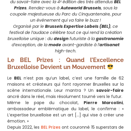
du savoir-faire avec la 4ᵉ édition des très attendus
BEL
Prizes
. Rendez-vous à
Autoworld Brussels
, sous la
coupole majestueuse du Parc du Cinquantenaire, pour
un événement qui va faire le buzz !
Organisé par le
Brussels Expertise Labels (BEL)
, ce
festival de l’audace célèbre tout ce qui rend la création
bruxelloise unique : du
design
futuriste à la
gastronomie
d’exception, de la
mode
avant-gardiste à l’
artisanat
high-tech.
Le BEL Prizes : Quand l’Excellence
Bruxelloise Devient un Mouvement
Le
BEL
n’est pas qu’un label, c’est une famille de 62
maisons et créateurs qui font rayonner Bruxelles sur la
scène internationale. Leur mantra ? Un
savoir-faire
ancré dans le réel, mais résolument tourné vers le futur.
Même le pape du chocolat,
Pierre Marcolini
,
ambassadeur emblématique du label, le confirme : «
L’expertise bruxelloise est un art […] qui vise à créer une
émotion. »
Depuis 2022, les
BEL Prizes
ont couronné 15 superstars de