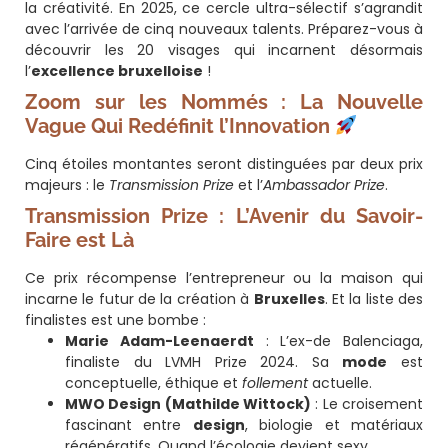
la créativité. En 2025, ce cercle ultra-sélectif s’agrandit
avec l’arrivée de cinq nouveaux talents. Préparez-vous à
découvrir les 20 visages qui incarnent désormais
l’
excellence bruxelloise
!
Zoom sur les Nommés : La Nouvelle
Vague Qui Redéfinit l’Innovation
Cinq étoiles montantes seront distinguées par deux prix
majeurs : le
Transmission Prize
et l’
Ambassador Prize
.
Transmission Prize : L’Avenir du Savoir-
Faire est Là
Ce prix récompense l’entrepreneur ou la maison qui
incarne le futur de la création à
Bruxelles
. Et la liste des
finalistes est une bombe :
Marie Adam-Leenaerdt
: L’ex-de Balenciaga,
finaliste du LVMH Prize 2024. Sa
mode
est
conceptuelle, éthique et
follement
actuelle.
MWO Design (Mathilde Wittock)
: Le croisement
fascinant entre
design
, biologie et matériaux
régénératifs. Quand l’écologie devient sexy.