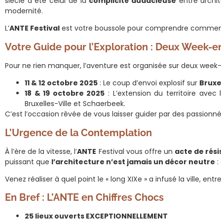
siècle a été celui de la
complicité audacieuse
entre archit
modernité.
L’
ANTE Festival
est votre boussole pour comprendre comment 
Votre Guide pour l’Exploration : Deux Week-
Pour ne rien manquer, l’aventure est organisée sur deux week-
11 & 12 octobre 2025
: Le coup d’envoi explosif sur
Bruxe
18 & 19 octobre 2025
: L’extension du territoire avec
Bruxelles-Ville et Schaerbeek.
C’est l’occasion rêvée de vous laisser guider par des passion
L’Urgence de la Contemplation
À l’ère de la vitesse, l’
ANTE
Festival vous offre un
acte de rési
puissant que
l’architecture n’est jamais un décor neutre
:
Venez réaliser à quel point le « long XIXe » a infusé la ville, entr
En Bref : L’ANTE en Chiffres Chocs
25 lieux ouverts EXCEPTIONNELLEMENT