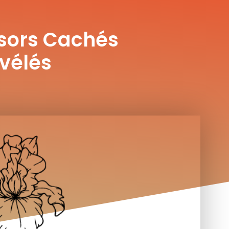
ésors Cachés
évélés