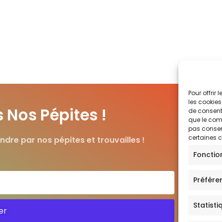
Pour offrir
les cookies
Nos Pépites !
de consenti
que le comp
pas consent
certaines c
ndre par nos pépites et trouvailles !
Fonctio
Préfére
Statisti
er