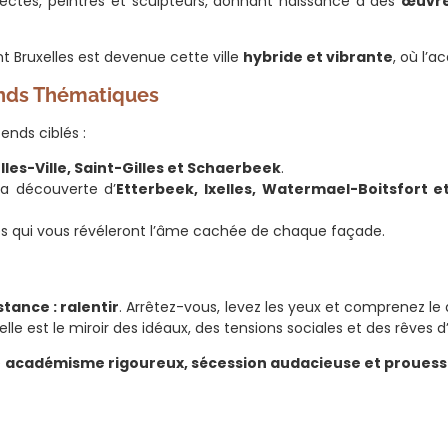
ectes, peintres et sculpteurs, donnant naissance à des
œuvre
Bruxelles est devenue cette ville
hybride et vibrante
, où l’
ends Thématiques
ends ciblés :
lles-Ville, Saint-Gilles et Schaerbeek
.
 la découverte d’
Etterbeek, Ixelles, Watermael-Boitsfort 
nés qui vous révéleront l’âme cachée de chaque façade.
stance : ralentir
. Arrêtez-vous, levez les yeux et comprenez le 
 elle est le miroir des idéaux, des tensions sociales et des rêves
e
académisme rigoureux, sécession audacieuse et prouess