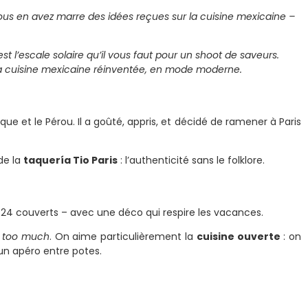
vous en avez marre des idées reçues sur la cuisine mexicaine –
’est l’escale solaire qu’il vous faut pour un shoot de saveurs.
 la cuisine mexicaine réinventée, en mode moderne.
ique et le Pérou. Il a goûté, appris, et décidé de ramener à Paris
de la
taquería Tio Paris
: l’authenticité sans le folklore.
t 24 couverts – avec une déco qui respire les vacances.
e
too much
. On aime particulièrement la
cuisine ouverte
: on
 un apéro entre potes.