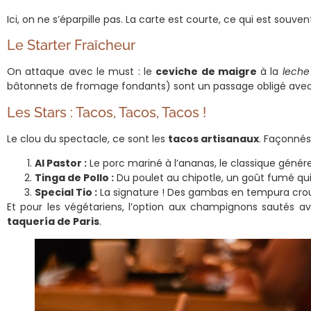
Ici, on ne s’éparpille pas. La carte est courte, ce qui est so
Le Starter Fraîcheur
On attaque avec le must : le
ceviche de maigre
à la
leche
bâtonnets de fromage fondants) sont un passage obligé ave
Les Stars : Tacos, Tacos, Tacos !
Le clou du spectacle, ce sont les
tacos artisanaux
. Façonnés 
Al Pastor :
Le porc mariné à l’ananas, le classique génére
Tinga de Pollo :
Du poulet au chipotle, un goût fumé qui
Special Tio :
La signature ! Des gambas en tempura crou
Et pour les végétariens, l’option aux champignons sautés
taquería de Paris
.