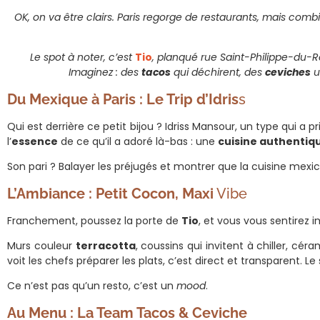
OK, on va être clairs. Paris regorge de restaurants, mais com
Le spot à noter, c’est
Tio
, planqué rue Saint-Philippe-du-
Imaginez : des
tacos
qui déchirent, des
ceviches
u
Du Mexique à Paris : Le Trip d’Idris
s
Qui est derrière ce petit bijou ? Idriss Mansour, un type qui a p
l’
essence
de ce qu’il a adoré là-bas : une
cuisine authentiq
Son pari ? Balayer les préjugés et montrer que la cuisine mexi
L’Ambiance : Petit Cocon, Maxi
Vibe
Franchement, poussez la porte de
Tio
, et vous vous sentirez 
Murs couleur
terracotta
, coussins qui invitent à chiller, cé
voit les chefs préparer les plats, c’est direct et transparent. L
Ce n’est pas qu’un resto, c’est un
mood
.
Au Menu : La Team Tacos & Ceviche