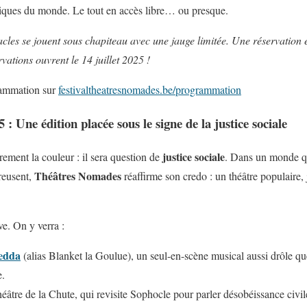
iques du monde. Le tout en accès libre… ou presque.
tacles se jouent sous chapiteau avec une jauge limitée. Une réservation
vations ouvrent le 14 juillet 2025 !
rammation sur
festivaltheatresnomades.be/programmation
5 :
Une édition placée sous le signe de la justice sociale
justice sociale
irement la couleur : il sera question de
. Dans un monde qu
Théâtres Nomades
creusent,
réaffirme son credo : un théâtre populaire, 
e. On y verra :
edda
(alias Blanket la Goulue), un seul-en-scène musical aussi drôle qu
e.
âtre de la Chute, qui revisite Sophocle pour parler désobéissance civile