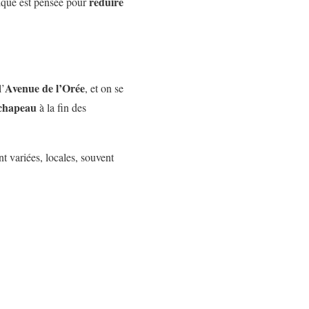
réduire
stique est pensée pour
Avenue de l’Orée
l’
, et on se
 chapeau
à la fin des
nt variées, locales, souvent