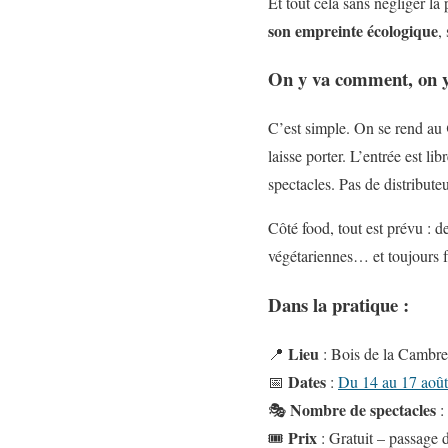
Et tout cela sans négliger la 
son empreinte écologique
,
On y va comment, on 
C’est simple. On se rend au
laisse porter. L’entrée est l
spectacles. Pas de distribute
Côté food, tout est prévu : de
végétariennes… et toujours f
Dans la pratique :
Lieu
📍
: Bois de la Cambre
Dates
📅
:
Du 14 au 17 aoû
Nombre de spectacles
🎭
:
Prix
🎟
: Gratuit – passage 