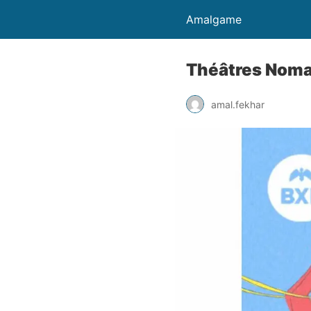
Amalgame
Théâtres Noma
amal.fekhar