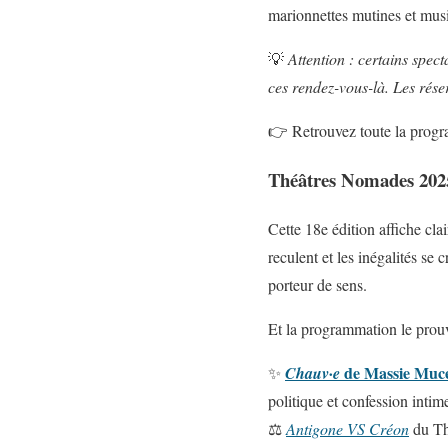
marionnettes mutines et mus
💡
Attention : certains spec
ces rendez-vous-là. Les réser
👉 Retrouvez toute la prog
Théâtres Nomades 202
Cette 18e édition affiche cla
reculent et les inégalités se 
porteur de sens.
Et la programmation le prouv
de Massie Muc
✨
Chauv·e
politique et confession intim
⚖️
Antigone VS Créon
du Thé