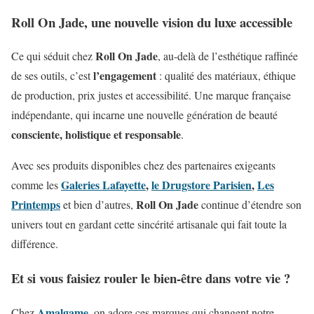
Roll On Jade, une nouvelle vision du luxe accessible
Roll On Jade
Ce qui séduit chez
, au-delà de l’esthétique raffinée
l’engagement
de ses outils, c’est
: qualité des matériaux, éthique
de production, prix justes et accessibilité. Une marque française
indépendante, qui incarne une nouvelle génération de beauté
consciente, holistique et responsable
.
Avec ses produits disponibles chez des partenaires exigeants
Galeries Lafayette
,
le Drugstore Parisien
,
Les
comme les
Printemps
Roll On Jade
et bien d’autres,
continue d’étendre son
univers tout en gardant cette sincérité artisanale qui fait toute la
différence.
Et si vous faisiez rouler le bien-être dans votre vie ?
Amalgame
Chez
, on adore ces marques qui changent notre