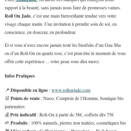
rapport à la beauté, sans jamais nous faire de promesses vaines.
Roll On Jade
, c’est une main bienveillante tendue vers votre
visage chaque matin. Une invitation à prendre soin de soi, en
conscience, en douceur, en profondeur.
Et si vous n’avez encore jamais testé les bienfaits d’un Gua Sha
ou d’un Roll-On en quartz rose, c’est peut-être le moment de vous
offrir cette expérience… votre peau vous dira merci.
Infos Pratiques
Disponible en ligne
📍
:
www.rollonjade.com
Points de vente
🛒
: Nuoo, Comptoir de l’Homme, boutique bio
partenaires
Prix indicatif
💰
: Roll-On à partir de 38€, coffrets dès 75€
Produits
🌱
: 100% naturels, pierres non traitées, cosmétiques bio
Idées cadeau
🎁
: Coffret pierres « Protection », Pack boost