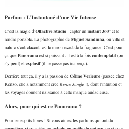
Parfum : L’Instantané d’une Vie Intense
Olfactive Studio
instant 360°
C’est la magie d’
: capter un
et le
Miguel Sandinha
rendre portable. La photographie de
, où ville et
nature s’entrelacent, est le miroir exact de la fragrance. C’est pour
Panorama
contemplatif
ça que
est si puissant : il est à la fois
(on
explosif
s’y perd) et
(il ne passe pas inaperçu).
Céline Verleure
Derrière tout ça, il y a la passion de
(passée chez
Kenzo, elle a notamment créé
Kenzo Jungle
!), dont l’intuition et
les voyages donnent naissance à cette marque audacieuse.
Alors, pour qui est ce Panorama ?
Pour les esprits libres ! Si vous aimez les parfums qui ont du
caractère
urbain en quête de nature
, si vous êtes un
, ou si vous