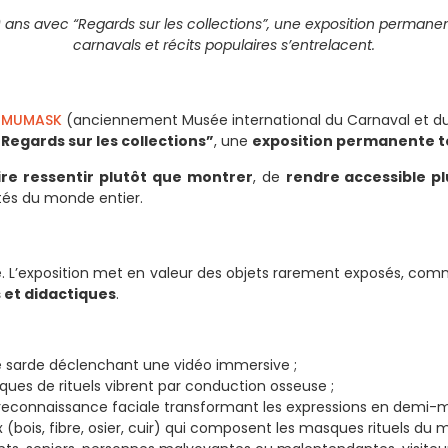
ns avec “Regards sur les collections”, une exposition permanent
carnavals et récits populaires s’entrelacent.
e
MUMASK
(anciennement Musée international du Carnaval et du 
“Regards sur les collections”
, une
exposition permanente 
ire ressentir plutôt que montrer
, de
rendre accessible pl
tés du monde entier.
e. L’exposition met en valeur des objets rarement exposés, com
s et didactiques
.
ue sarde déclenchant une vidéo immersive ;
iques de rituels vibrent par conduction osseuse ;
reconnaissance faciale transformant les expressions en demi-m
bois, fibre, osier, cuir) qui composent les masques rituels du 