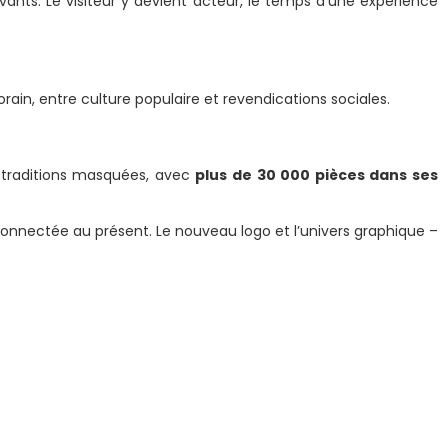
nts. Le visiteur y devient acteur, le temps d’une expérience
ain, entre culture populaire et revendications sociales.
s traditions masquées, avec
plus de 30 000 pièces dans ses
 connectée au présent. Le nouveau logo et l’univers graphique –