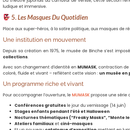
Du théâtre japonais au carnaval de Venise, cette section re
ludique et immersive.
5.
Les Masques Du Quotidien
Place aux super-héros, à la satire politique, aux masques de r
Une institution en mouvement
Depuis sa création en 1975, le musée de Binche s’est impos
collections
.
Avec son changement d’identité en
MUMASK
, contraction de
coloré, fluide et vivant – reflètent cette vision :
un musée en
Un programme riche et vivant
Pour accompagner l’ouverture, le
MUMASK
propose une série d
Conférences gratuites
le jour du vernissage (14 juin)
Stages enfants pendant l’été et Halloween
Nocturnes thématiques (“Freaky Masks”, “Monte le
Ateliers familiaux
et
ciné-masques
Et un nouveau
catalogue d’exposition
mettant en lumi