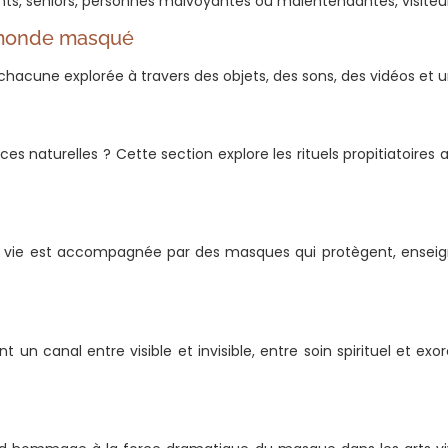
fants, seniors, personnes malvoyantes ou malentendantes, visite
 monde masqué
 chacune explorée à travers des objets, des sons, des vidéos et u
 naturelles ? Cette section explore les rituels propitiatoires au
 la vie est accompagnée par des masques qui protègent, ensei
un canal entre visible et invisible, entre soin spirituel et exo