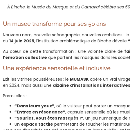
À Binche, le Musée du Masque et du Carnaval célèbre ses 50 a
Un musée transformé pour ses 50 ans
Nouveau nom, nouvelle scénographie, nouvelles ambitions : l
du
14 juin 2025
, l’institution emblématique de Binche dévoile
Au cœur de cette transformation : une volonté claire de
fa
l’émotion collective
que portent les masques dans les socié
Une expérience sensorielle et inclusive
Exit les vitrines poussiéreuses : le
MUMASK
opère un vrai virag
en 2024, mais aussi une
dizaine d’installations interactive
Parmi elles :
“Dans leurs yeux”
, où le visiteur peut porter un masq
“Entrez en résonance”
, capsule sensorielle où les mus
“Souriez, vous êtes masqués !”
, un jeu numérique de 
Un
espace tactile
permettant de toucher les matériaux (