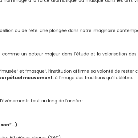
nd hommage à la force dramatique du masque dans les arts viva
ébellion ou de fête. Une plongée dans notre imaginaire contempor
é comme un acteur majeur dans l’étude et la valorisation de
 “musée” et “masque”, l’institution affirme sa volonté de rester
 perpétuel mouvement
, à l’image des traditions qu’il célèbre.
’événements tout au long de l’année :
 son”…)
ère 50 pièces phares (28€)