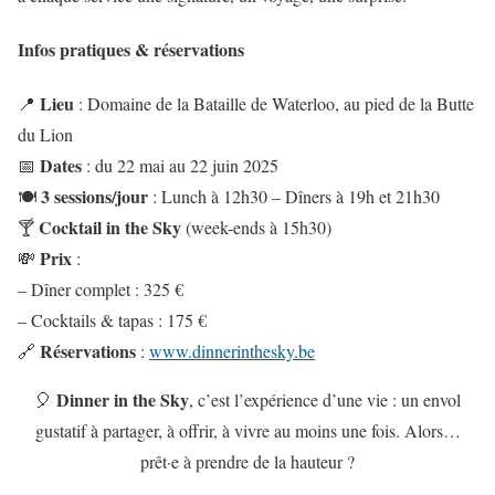
Infos pratiques & réservations
Lieu
📍
: Domaine de la Bataille de Waterloo, au pied de la Butte
du Lion
Dates
📅
: du 22 mai au 22 juin 2025
3 sessions/jour
🍽️
: Lunch à 12h30 – Dîners à 19h et 21h30
Cocktail in the Sky
🍸
(week-ends à 15h30)
Prix
💸
:
– Dîner complet : 325 €
– Cocktails & tapas : 175 €
Réservations
🔗
:
www.dinnerinthesky.be
Dinner in the Sky
🎈
, c’est l’expérience d’une vie : un envol
gustatif à partager, à offrir, à vivre au moins une fois. Alors…
prêt·e à prendre de la hauteur ?