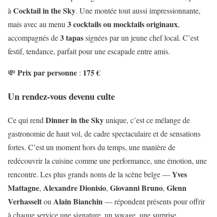
Cocktail in the Sky
à
. Une montée tout aussi impressionnante,
3 cocktails ou mocktails originaux
mais avec au menu
,
3 tapas
accompagnés de
signées par un jeune chef local. C’est
festif, tendance, parfait pour une escapade entre amis.
Prix par personne
175 €
💸
:
Un rendez-vous devenu culte
Dinner in the Sky
Ce qui rend
unique, c’est ce mélange de
gastronomie de haut vol, de cadre spectaculaire et de sensations
fortes. C’est un moment hors du temps, une manière de
redécouvrir la cuisine comme une performance, une émotion, une
Yves
rencontre. Les plus grands noms de la scène belge —
Mattagne
Alexandre Dionisio
Giovanni Bruno
Glenn
,
,
,
Verhasselt
Alain Bianchin
ou
— répondent présents pour offrir
à chaque service une signature, un voyage, une surprise.