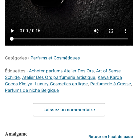
Catégories :
Parfums et Cosmétiques
Étiquettes :
Acheter parfums Atelier Des Ors
,
Art of Sense
Schilde
,
Atelier Des Ors parfumerie artistique
,
Kawa Karda
Cocoa Kimiya
,
Luxury Cosmetics en ligne
,
Parfumerie à Grasse
,
Parfums de niche Belgique
Laissez un commentaire
Amalgame
Retour en haut de page