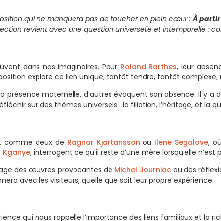
position qui ne manquera pas de toucher en plein cœur :
À partir
ction revient avec une question universelle et intemporelle : com
ouvent dans nos imaginaires. Pour
Roland Barthes
, leur abse
osition explore ce lien unique, tantôt tendre, tantôt complexe, 
la présence maternelle, d’autres évoquent son absence. Il y a de
léchir sur des thèmes universels : la filiation, l’héritage, et la qu
lés, comme ceux de
Ragnar Kjartansson
ou
Ilene Segalove
, o
 Kganye
, interrogent ce qu’il reste d’une mère lorsqu’elle n’est p
l’image des œuvres provocantes de
Michel Journiac
ou des réflexi
nera avec les visiteurs, quelle que soit leur propre expérience.
ience qui nous rappelle l’importance des liens familiaux et la rich