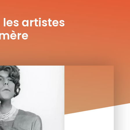
 les artistes
 mère